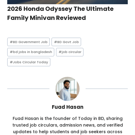
2026 Honda Odyssey The Ultimate
Family Minivan Reviewed
Post
#
BD Government Job
#
BD Govt Job
Tags:
#
bd jobs in bangladesh
#
job circular
#
Jobs Circular Today
Fuad Hasan
Fuad Hasan is the founder of Today in BD, sharing
trusted job circulars, admission news, and verified
updates to help students and job seekers across