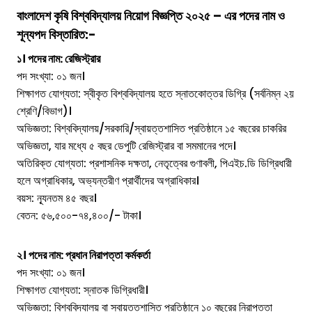
বাংলাদেশ কৃষি বিশ্ববিদ্যালয়
নিয়োগ বিজ্ঞপ্তি ২০২৫ – এর পদের নাম ও
শূন্যপদ বিস্তারিত:-
১। পদের নাম: রেজিস্ট্রার
পদ সংখ্যা: ০১ জন।
শিক্ষাগত যোগ্যতা: স্বীকৃত বিশ্ববিদ্যালয় হতে স্নাতকোত্তর ডিগ্রি (সর্বনিম্ন ২য়
শ্রেণি/বিভাগ)।
অভিজ্ঞতা: বিশ্ববিদ্যালয়/সরকারি/স্বায়ত্তশাসিত প্রতিষ্ঠানে ১৫ বছরের চাকরির
অভিজ্ঞতা, যার মধ্যে ৫ বছর ডেপুটি রেজিস্ট্রার বা সমমানের পদে।
অতিরিক্ত যোগ্যতা: প্রশাসনিক দক্ষতা, নেতৃত্বের গুণাবলী, পিএইচ.ডি ডিগ্রিধারী
হলে অগ্রাধিকার, অভ্যন্তরীণ প্রার্থীদের অগ্রাধিকার।
বয়স: ন্যূনতম ৪৫ বছর।
বেতন: ৫৬,৫০০-৭৪,৪০০/- টাকা।
২। পদের নাম: প্রধান নিরাপত্তা কর্মকর্তা
পদ সংখ্যা: ০১ জন।
শিক্ষাগত যোগ্যতা: স্নাতক ডিগ্রিধারী।
অভিজ্ঞতা: বিশ্ববিদ্যালয় বা স্বায়ত্তশাসিত প্রতিষ্ঠানে ১০ বছরের নিরাপত্তা