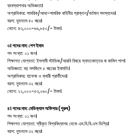
ব্যবস্থাপনার অভিজ্ঞতা।
অগ্রাধিকার: সামরিক/আধা-সামরিক বাহিনীর প্রাক্তন/বর্তমান সদস্যদের।
বয়স: ন্যূনতম ৪০ বছর।
বেতন: ৪৩,০০০-৬৯,৮৫০/- টাকা।
৩। পদের নাম: পেশ ইমাম
পদ সংখ্যা: ০১ জন।
শিক্ষাগত যোগ্যতা: ইসলামী স্টাডিজ/আরবি বিষয়ে স্নাতকোত্তর বা কামিল পাশ।
অভিজ্ঞতা: বড় মসজিদে ৫ বছরের ইমামতি।
অগ্রাধিকার: হাফেজ ও ক্বারী প্রার্থীদের।
বয়স: ন্যূনতম ৩২ বছর।
বেতন: ২২,০০০-৫৩,০৬০/- টাকা।
৪। পদের নাম: মেডিক্যাল অফিসার (পুরুষ)
পদ সংখ্যা: ০১ জন।
শিক্ষাগত যোগ্যতা: স্বীকৃত বিশ্ববিদ্যালয় থেকে এম.বি.বি.এস ডিগ্রি।
বয়স: ন্যূনতম ৩২ বছর।