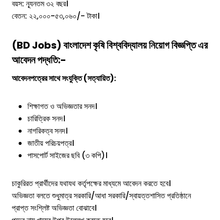
বয়স: ন্যূনতম ৩২ বছর।
বেতন: ২২,০০০-৫৩,০৬০/- টাকা।
(
BD Job
S)
বাংলাদেশ কৃষি বিশ্ববিদ্যালয়
নিয়োগ বিজ্ঞপ্তি এর
আবেদন পদ্ধতি:-
আবেদনপত্রের সাথে সংযুক্তি (সত্যায়িত):
শিক্ষাগত ও অভিজ্ঞতার সনদ।
চারিত্রিক সনদ।
নাগরিকত্ব সনদ।
জাতীয় পরিচয়পত্র।
পাসপোর্ট সাইজের ছবি (৩ কপি)।
চাকুরিরত প্রার্থীদের যথাযথ কর্তৃপক্ষের মাধ্যমে আবেদন করতে হবে।
অভিজ্ঞতা বলতে শুধুমাত্র সরকারি/আধা সরকারি/স্বায়ত্তশাসিত প্রতিষ্ঠানে
প্রাপ্ত সংশ্লিষ্ট অভিজ্ঞতা বোঝাবে।