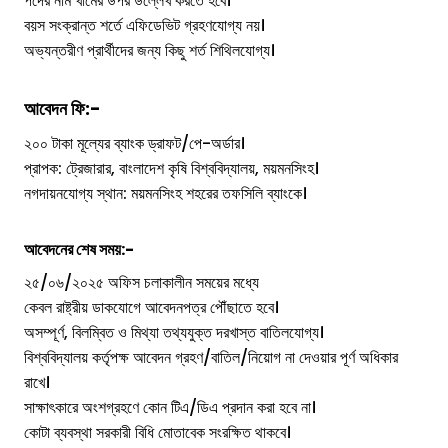
পদের নাম খামের উপর উল্লেখ করতে হবে।
বয়স সংক্রান্ত শর্তে এফিডেভিট গ্রহণযোগ্য নয়।
অভ্যন্তরীণ প্রার্থীদের জন্য কিছু শর্ত শিথিলযোগ্য।
আবেদন ফি:-
২০০ টাকা মূল্যের ব্যাংক ড্রাফট/পে-অর্ডার।
প্রাপক: ট্রেজারার, বাংলাদেশ কৃষি বিশ্ববিদ্যালয়, ময়মনসিংহ।
নগদায়নযোগ্য স্থান: ময়মনসিংহ শহরের তফসিলি ব্যাংকে।
আবেদনের শেষ সময়:-
২৫/০৬/২০২৫ অফিস চলাকালীন সময়ের মধ্যে
কেবল রাষ্ট্রীয় ডাকযোগে আবেদনপত্র পৌঁছাতে হবে।
অসম্পূর্ণ, বিলম্বিত ও মিথ্যা তথ্যযুক্ত দরখাস্ত বাতিলযোগ্য।
বিশ্ববিদ্যালয় কর্তৃপক্ষ আবেদন গ্রহণ/বাতিল/নিয়োগ না দেওয়ার পূর্ণ অধিকার
রাখে।
সাক্ষাৎকারে অংশগ্রহণে কোন টিএ/ডিএ প্রদান করা হবে না।
কোটা ব্যবস্থা সরকারী বিধি মোতাবেক সংরক্ষিত থাকবে।