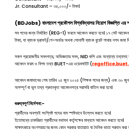
Jr. Consultant – ৩৫,০০০/- টাকা।
(
BDJob
S)
বাংলাদেশ প্রকৌশল বিশ্ববিদ্যালয়
নিয়োগ বিজ্ঞপ্তি এর শ
সব পদের জন্য নির্ধারিত (REG-1) ফরমে আবেদন করতে হবে। ১৭ সেট আবেদনপত
টাকা, যা ব্যাংক ড্রাফট/পে-অর্ডার অথবা সোনালী ব্যাংক বুয়েট শাখায় নগদ জমা দি
সকল প্রয়োজনীয় সনদপত্র, অভিজ্ঞতার সনদ, NID কপি এবং অন্যান্য তথ্যসহ 
আবেদন ফরম ও বিশদ তথ্য BUET-এর ওয়েবসাইট (
regoffice.buet
আবেদন জমাদানের শেষ তারিখ ২৫ জুন ২০২৫ (শিক্ষক পদের জন্য) এবং ৩০ জুন 
অসম্পূর্ণ বা ভুল তথ্য প্রদানকৃত আবেদনপত্র সরাসরি বাতিল করা হবে।
গুরুত্বপূর্ণ নির্দেশনা:-
প্রার্থীদের অবশ্যই সংশ্লিষ্ট পদের নাম স্পষ্টভাবে উল্লেখ করতে হবে।
ইতোমধ্যে চাকরিরত প্রার্থীদের যথাযথ কর্তৃপক্ষের মাধ্যমে আবেদন করতে হবে।
সাক্ষাৎকারে অংশগ্রহণের জন্য কোন প্রকার যাতায়াত বা দৈনিক ভাতা প্রদান করা 