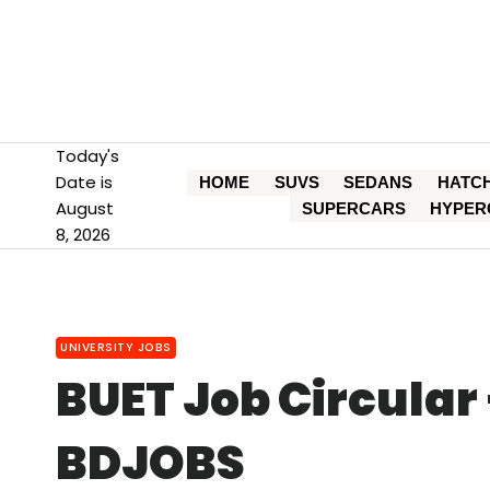
Skip
to
content
Today's
Date is
HOME
SUVS
SEDANS
HATC
August
SUPERCARS
HYPER
8, 2026
UNIVERSITY JOBS
BUET Job Circular – (বুয
BDJOBS