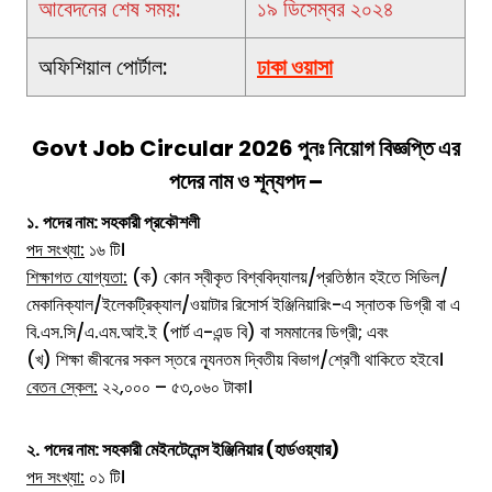
আবেদনের শেষ সময়:
১৯ ডিসেম্বর ২০২৪
অফিশিয়াল পোর্টাল:
ঢাকা ওয়াসা
Govt Job Circular 2026
পুনঃ নিয়োগ বিজ্ঞপ্তি
এর
পদের নাম ও শূন্যপদ –
১.
পদের নাম:
সহকারী প্রকৌশলী
পদ সংখ্যা:
১৬ টি।
শিক্ষাগত যোগ্যতা:
(ক) কোন স্বীকৃত বিশ্ববিদ্যালয়/প্রতিষ্ঠান হইতে সিভিল/
মেকানিক্যাল/ইলেকট্রিক্যাল/ওয়াটার রিসোর্স ইঞ্জিনিয়ারিং-এ স্নাতক ডিগ্রী বা এ
বি.এস.সি/এ.এম.আই.ই (পার্ট এ-এন্ড বি) বা সমমানের ডিগ্রী; এবং
(খ) শিক্ষা জীবনের সকল স্তরে ন্যূনতম দ্বিতীয় বিভাগ/শ্রেণী থাকিতে হইবে।
বেতন স্কেল:
২২,০০০ – ৫৩,০৬০ টাকা।
২.
পদের নাম:
সহকারী মেইনটেনেন্স
ইঞ্জিনিয়ার (হার্ডওয়্যার)
পদ সংখ্যা:
০১ টি।