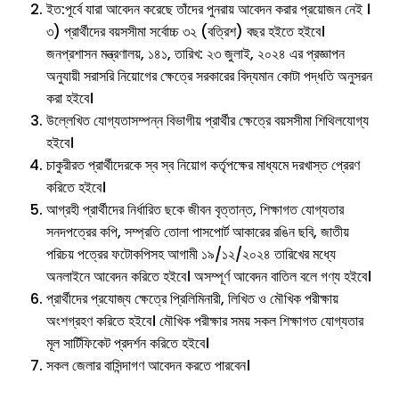
ইত:পূর্বে যারা আবেদন করেছে তাঁদের পুনরায় আবেদন করার প্রয়োজন নেই ।
৩) প্রার্থীদের বয়সসীমা সর্বোচ্চ ৩২ (বত্রিশ) বছর হইতে হইবে।
জনপ্রশাসন মন্ত্রণালয়, ১৪১, তারিখ: ২৩ জুলাই, ২০২৪ এর প্রজ্ঞাপন
অনুযায়ী সরাসরি নিয়োগের ক্ষেত্রে সরকারের বিদ্যমান কোটা পদ্ধতি অনুসরন
করা হইবে।
উল্লেখিত যোগ্যতাসম্পন্ন বিভাগীয় প্রার্থীর ক্ষেত্রে বয়সসীমা শিথিলযোগ্য
হইবে।
চাকুরীরত প্রার্থীদেরকে স্ব স্ব নিয়োগ কর্তৃপক্ষের মাধ্যমে দরখাস্ত প্রেরণ
করিতে হইবে।
আগ্রহী প্রার্থীদের নির্ধারিত ছকে জীবন বৃত্তান্ত, শিক্ষাগত যোগ্যতার
সনদপত্রের কপি, সম্প্রতি তোলা পাসপোর্ট আকারের রঙিন ছবি, জাতীয়
পরিচয় পত্রের ফটোকপিসহ আগামী ১৯/১২/২০২৪ তারিখের মধ্যে
অনলাইনে আবেদন করিতে হইবে। অসম্পূর্ণ আবেদন বাতিল বলে গণ্য হইবে।
প্রার্থীদের প্রযোজ্য ক্ষেত্রে প্রিলিমিনারী, লিখিত ও মৌখিক পরীক্ষায়
অংশগ্রহণ করিতে হইবে। মৌখিক পরীক্ষার সময় সকল শিক্ষাগত যোগ্যতার
মূল সার্টিফিকেট প্রদর্শন করিতে হইবে।
সকল জেলার বাসিন্দাগণ আবেদন করতে পারবেন।