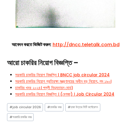
আবেদন করতে ভিজিট করুন
:
http://dncc.teletalk.com.bd
আরো চাকরির নিয়োগ বিজ্ঞপ্তি –
সরকারি চাকরির নিয়োগ বিজ্ঞপ্তি | BNCC job circular 2024
সরকারি চাকরির নিয়োগ প্রতিরক্ষা মন্ত্রণালয়ের অধীন বড় নিয়োগ, পদ ১৯০।
চাকরির খবর ২০২৪। পল্লী বিদ্যুতায়ন বোর্ড।
সরকারি চাকরির নিয়োগ বিজ্ঞপ্তি । (বেপজা) । Job Circular 2024
Post
#
job circular 2026
#
চাকরির খবর
#
ঢাকা উত্তর সিটি কর্পোরেশন
Tags:
#
সরকারি চাকরির খবর