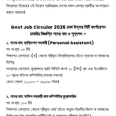
সিদ্ধান্ত নিয়েছে। এই নিয়োগ প্রক্রিয়ায় দেশের সকল জেলার প্রার্থীরা অংশগ্রহণ
করতে পারবেন।
Govt Job Circular 2026
ঢাকা উত্তর সিটি কর্পোরেশন
চাকরির বিজ্ঞপ্তি
পদের নাম ও শূন্যপদ –
১.
পদের নাম: ব্যক্তিগত সহকারী (Personal Assistant)
পদ সংখ্যা: ০৮ টি।
শিক্ষাগত যোগ্যতা: (ক) কোনো স্বীকৃত বিশ্ববিদ্যালয় হইতে স্নাতক বা সমমানের
ডিগ্রি;
অন্যান্য যোগ্যতা: মুদ্রাক্ষরে প্রতি মিনিটে বাংলা ২০ (বিশ) শব্দ এবং ইংরেজিতে
২০ শব্দের গতিসহ কম্পিউটার চালনায় দক্ষতা।
বেতন স্কেল: ১১,০০০ – ২৬,৫৯০ টাকা।
২.
পদের নাম: অফিস সহকারী কাম কম্পিউটার মুদ্রাক্ষরিক
পদ সংখ্যা: ১০০ টি।
শিক্ষাগত যোগ্যতা: কোনো স্বীকৃত বোর্ড হইতে অন্যূন দ্বিতীয় বিভাগ বা সমমানের
জিপিএতে উচ্চ মাধ্যমিক সার্টিফিকেট বা সমমানের পরীক্ষায় উত্তীর্ণ ।