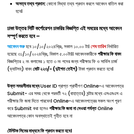
অসত্য তথ্য প্রদান:
কোনো মিথ্যা তথ্য প্রদান করলে আবেদন বাতিল করা
হবে।
ঢাকা উত্তর সিটি কর্পোরেশন
চাকরির বিজ্ঞপ্তি
এই সময়ের মধ্যে আবেদন
সস্পূর্ণ করতে হবে –
আবেদন শুরু
হবে ১০/১০/২০২৪খ্রিঃ, সকাল ১০.০০ টা।
শেষ তারিখ
নির্ধারিত
হয়েছে ৩১/১০/২০২৪খ্রিঃ, বিকাল ৫.০০টা।। আবেদনকারীকে
পরীক্ষার ফি বাবদ
বিজ্ঞপ্তির ২ নং কলামের ১ হতে ৩ নং পদের জন্য পরীক্ষার ফি ও সার্ভিস চার্জ
(ভ্যাটসহ) বাবদ
মোট ২২৩/- (দুইশত তেইশ)
টাকা প্রদান করতে হবে।
উক্ত সময়সীমার মধ্যে
User ID প্রাপ্ত প্রার্থীগণ Online-এ আবেদনপত্র
Submit- এর সময় থেকে পরবর্তী ৭২ (বাহাত্তর) ঘন্টার মধ্যে এসএমএস এ
পরীক্ষার ফি জমা দিতে পারবেন। Online-এ আবেদনপত্রের সকল অংশ পূরণ
করে Submit করা হলেও
পরীক্ষার ফি জমা না দেওয়া পর্যন্ত
Online
আবেদনপত্র কোন অবস্থাতেই গৃহীত হবে না
টেলিটক সিমের মাধ্যমে ফি প্রদান করতে হবে।