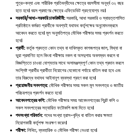
পুত্র-কন্যা এবং শারীরিক প্রতিবন্ধীদের ক্ষেত্রে বয়সসীমা অনূর্ধ্ব ৩২ বছর
হতে হবে। বয়স প্রমাণের ক্ষেত্রে এফিডেভিট গ্রহণযোগ্য নয়।
সরকারি/আধা-সরকারি চাকরিজীবী:
সরকারি, আধা সরকারি ও স্বায়ত্তশাসিত
প্রতিষ্ঠানে কর্মরত প্রার্থীকে অবশ্যই যথাযথ কর্তৃপক্ষের অনুমোদনক্রমে
আবেদন করতে হবে। মূল অনুমতিপত্র মৌখিক পরীক্ষার সময় প্রদর্শন করতে
হবে।
প্রার্থী:
কর্তৃক প্রদত্ত কোন তথ্য বা দাখিলকৃত কাগজপত্র জাল, মিথ্যা বা
ভুয়া প্রমাণিত হলে কিংবা পরীক্ষায় নকল বা অসদুপায় অবলম্বন করলে বা
বিজ্ঞপ্তিতে চাওয়া যোগ্যতার সাথে অসামঞ্জস্যপূর্ণ কোন তথ্য প্রদান করলে
সংশ্লিষ্ট প্রার্থীর প্রার্থীতা নিয়োগের যেকোনো পর্যায়ে বাতিল করা হবে এবং
তার বিরুদ্ধে যথাযথ আইনানুগ ব্যবস্থা গ্রহণ করা হবে।
প্রয়োজনীয় সনদপত্র:
মৌখিক পরীক্ষার সময় সকল মূল সনদপত্র ও জাতীয়
পরিচয়পত্র প্রদর্শন করতে হবে।
আবেদনপত্রের কপি:
মৌখিক পরীক্ষার সময় আবেদনপত্রের প্রিন্ট কপি ও
সকল সনদপত্রের সত্যায়িত ফটোকপি জমা দিতে হবে।
পদসংখ্যা পরিবর্তন:
পদের সংখ্যা হ্রাস-বৃদ্ধি বা বাতিল করার ক্ষমতা
নিয়োগকারী কর্তৃপক্ষ সংরক্ষণ করেন।
পরীক্ষা:
লিখিত, ব্যবহারিক ও মৌখিক পরীক্ষা নেওয়া হবে।