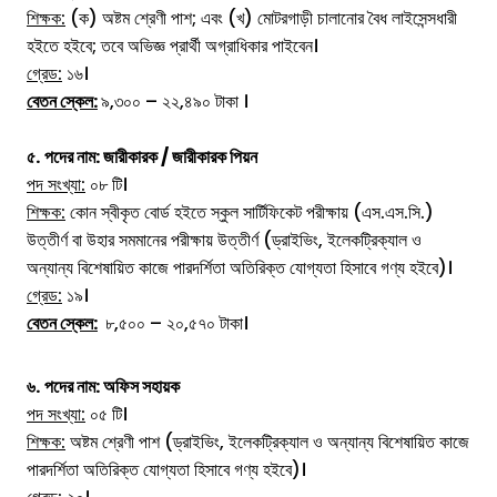
শিক্ষক:
(ক) অষ্টম শ্রেণী পাশ; এবং (খ) মোটরগাড়ী চালানোর বৈধ লাইসেন্সধারী
হইতে হইবে; তবে অভিজ্ঞ প্রার্থী অগ্রাধিকার পাইবেন।
গ্রেড:
১৬।
বেতন স্কেল:
৯,৩০০ – ২২,৪৯০ টাকা ।
৫.
পদের নাম:
জারীকারক / জারীকারক পিয়ন
পদ সংখ্যা:
০৮ টি।
শিক্ষক:
কোন স্বীকৃত বোর্ড হইতে স্কুল সার্টিফিকেট পরীক্ষায় (এস.এস.সি.)
উত্তীর্ণ বা উহার সমমানের পরীক্ষায় উত্তীর্ণ (ড্রাইভিং, ইলেকট্রিক্যাল ও
অন্যান্য বিশেষায়িত কাজে পারদর্শিতা অতিরিক্ত যোগ্যতা হিসাবে গণ্য হইবে)।
গ্রেড:
১৯।
বেতন স্কেল:
৮,৫০০ – ২০,৫৭০ টাকা।
৬.
পদের নাম:
অফিস সহায়ক
পদ সংখ্যা:
০৫ টি।
শিক্ষক:
অষ্টম শ্রেণী পাশ (ড্রাইভিং, ইলেকট্রিক্যাল ও অন্যান্য বিশেষায়িত কাজে
পারদর্শিতা অতিরিক্ত যোগ্যতা হিসাবে গণ্য হইবে)।