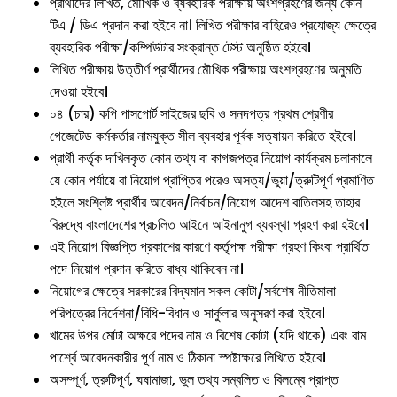
প্রার্থীদের লিখিত, মৌখিক ও ব্যবহারিক পরীক্ষায় অংশগ্রহণের জন্য কোন
টিএ / ডিএ প্রদান করা হইবে না। লিখিত পরীক্ষার বাহিরেও প্রযোজ্য ক্ষেত্রে
ব্যবহারিক পরীক্ষা/কম্পিউটার সংক্রান্ত টেস্ট অনুষ্ঠিত হইবে।
লিখিত পরীক্ষায় উত্তীর্ণ প্রার্থীদের মৌখিক পরীক্ষায় অংশগ্রহণের অনুমতি
দেওয়া হইবে।
০৪ (চার) কপি পাসপোর্ট সাইজের ছবি ও সনদপত্র প্রথম শ্রেণীর
গেজেটেড কর্মকর্তার নামযুক্ত সীল ব্যবহার পূর্বক সত্যায়ন করিতে হইবে।
প্রার্থী কর্তৃক দাখিলকৃত কোন তথ্য বা কাগজপত্র নিয়োগ কার্যক্রম চলাকালে
যে কোন পর্যায়ে বা নিয়োগ প্রাপ্তির পরেও অসত্য/ভুয়া/ত্রুটিপূর্ণ প্রমাণিত
হইলে সংশ্লিষ্ট প্রার্থীর আবেদন/নির্বাচন/নিয়োগ আদেশ বাতিলসহ তাহার
বিরুদ্ধে বাংলাদেশের প্রচলিত আইনে আইনানুগ ব্যবস্থা গ্রহণ করা হইবে।
এই নিয়োগ বিজ্ঞপ্তি প্রকাশের কারণে কর্তৃপক্ষ পরীক্ষা গ্রহণ কিংবা প্রার্থিত
পদে নিয়োগ প্রদান করিতে বাধ্য থাকিবেন না।
নিয়োগের ক্ষেত্রে সরকারের বিদ্যমান সকল কোটা/সর্বশেষ নীতিমালা
পরিপত্রের নির্দেশনা/বিধি-বিধান ও সার্কুলার অনুসরণ করা হইবে।
খামের উপর মোটা অক্ষরে পদের নাম ও বিশেষ কোটা (যদি থাকে) এবং বাম
পার্শ্বে আবেদনকারীর পূর্ণ নাম ও ঠিকানা স্পষ্টাক্ষরে লিখিতে হইবে।
অসম্পূর্ণ, ত্রুটিপূর্ণ, ঘষামাজা, ভুল তথ্য সম্বলিত ও বিলম্বে প্রাপ্ত