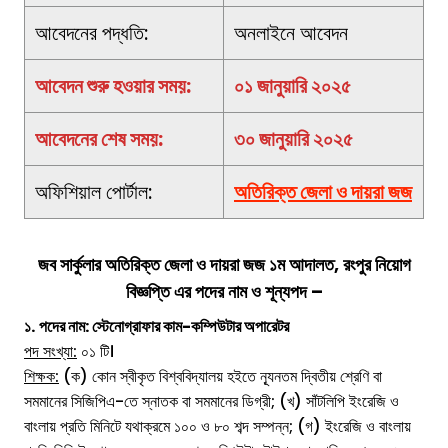
আবেদনের পদ্ধতি:
অনলাইনে আবেদন
আবেদন শুরু হওয়ার সময়:
০১ জানুয়ারি ২০২৫
আবেদনের শেষ সময়:
৩০ জানুয়ারি ২০২৫
অফিশিয়াল পোর্টাল:
অতিরিক্ত জেলা ও দায়রা জজ
জব সার্কুলার
অতিরিক্ত জেলা ও দায়রা জজ ১ম আদালত, রংপুর নিয়োগ
বিজ্ঞপ্তি
এর পদের নাম ও শূন্যপ
দ –
১.
পদের নাম:
স্টেনোগ্রাফার কাম-কম্পিউটার অপারেটর
পদ সংখ্যা:
০১ টি।
শিক্ষক:
(ক) কোন স্বীকৃত বিশ্ববিদ্যালয় হইতে ন্যূনতম দ্বিতীয় শ্রেণি বা
সমমানের সিজিপিএ-তে স্নাতক বা সমমানের ডিগ্রী; (খ) সাঁটলিপি ইংরেজি ও
বাংলায় প্রতি মিনিটে যথাক্রমে ১০০ ও ৮০ শব্দ সম্পন্ন; (গ) ইংরেজি ও বাংলায়