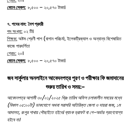
গ্রেড:
২০।
বেতন স্কেল:
৮,৫০০ – ২০,৫৭০ টাকা।
৭.
পদের নাম:
নৈশ প্রহরী
পদ সংখ্যা:
০২ টি।
শিক্ষক:
অষ্টম শ্রেণী পাশ (বাগান পরিচর্যা, ইলেকট্রিক্যাল ও অন্যান্য বিশেষায়িত
কাজে পারদর্শিতা
গ্রেড:
২০।
বেতন স্কেল:
৮,৫০০ – ২০,৫৭০ টাকা।
জব সার্কুলার
অনলাইনে আবেদনপত্র পূরণ ও পরীক্ষার ফি জমাদানের
শুরুর তারিখ ও সময়:-
আবেদনপত্র আগামী ৩০/০১/২০২৫ খ্রিঃ তারিখ অফিস চলাকালীন সময়ের মধ্যে
(বিকাল ০৫:০০টা) ডাকযোগে অথবা সরাসরি অতিরিক্ত জেলা ও দায়রা জজ, ১ম
আদালত, রংপুর শাখায় পৌছাইতে হইবে। ব্যাংক ড্রাফট বা পে-অর্ডার গ্রহণযোগ্য
হইবে না।