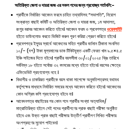
অতিরিক্ত জেলা ও দায়রা জজ
এর সকল পদের জন্য প্রযোজ্য শর্তাবলি:-
প্রার্থীকে নির্ধারিত আবেদন ফরমে চাহিত তথ্যাদিসহ “সভাপতি”, নিয়োগ
সংক্রান্ত বাছাই কমিটি ও অতিরিক্ত জেলা ও দায়রা জজ, ১ম আদালত,
রংপুর বরাবর আবেদন করিতে হইবে। আবেদন ফরম ও প্রবেশপত্র
ওয়েবসাইট
হইতে ডাউনলোড করতে ভিজিট করুন পূরণ করিয়া প্রেরণ করিতে হইবে।
প্রবেশপত্র ইস্যুর স্বার্থে আবেদনের সহিত প্রার্থীর বর্তমান ঠিকানা সংবলিত
১০/- (দশ) টাকা মূল্যমানের ডাক টিকিটযুক্ত একটি ফেরত খাম ৯.৫×৪.৫
ইঞ্চি সাইজের দিতে হইবে। প্রার্থীর বয়সসীমা ৩০/০১/২০২৫ খ্রিঃ তারিখে
সর্বনিম্ন ১৮ হইতে সর্বোচ্চ ৩২ বৎসরের মধ্যে হইতে হইবে। বয়সের ক্ষেত্রে
এফিডেভিট গ্রহণযোগ্য নহে ।
বিভাগীয় ও চাকরিরত প্রার্থীকে বয়স থাকা সাপেক্ষে অনুমতিপত্রসহ যথাযথ
কর্তৃপক্ষের মাধ্যমে নির্ধারিত সময়ের মধ্যে আবেদন করিতে হইবে। আবেদনের
কোন অগ্রিম কপি গ্রহণযোগ্য হইবে না।
আবেদনপত্র বাছাইয়ের পর কোন পদে প্রার্থীর সংখ্যা অত্যাধিক/
মাত্রাতিরিক্ত হইলে সেই পদের প্রার্থীগণের প্রাক বাছাই পরীক্ষা অনুষ্ঠিত
হইবে এবং উক্ত প্রাক বাছাই পরীক্ষায় উত্তীর্ণ প্রার্থীগণ লিখিত পরীক্ষায়
অংশগ্রহণের সুযোগ পাইবেন।