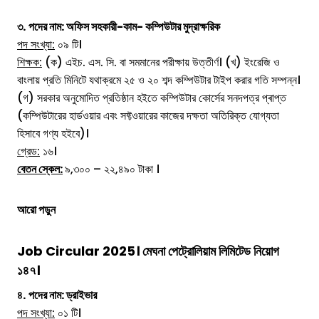
৩.
পদের নাম:
অফিস সহকারী-কাম- কম্পিউটার মুদ্রাক্ষরিক
পদ সংখ্যা:
০৯ টি।
শিক্ষক:
(ক) এইচ. এস. সি. বা সমমানের পরীক্ষায় উত্তীর্ণ। (খ) ইংরেজি ও
বাংলায় প্রতি মিনিটে যথাক্রমে ২৫ ও ২০ শব্দ কম্পিউটার টাইপ করার গতি সম্পন্ন।
(গ) সরকার অনুমোদিত প্রতিষ্ঠান হইতে কম্পিউটার কোর্সের সনদপত্র প্ৰাপ্ত
(কম্পিউটারের হার্ডওয়ার এবং সফ্টওয়ারের কাজের দক্ষতা অতিরিক্ত যোগ্যতা
হিসাবে গণ্য হইবে)।
গ্রেড:
১৬।
বেতন স্কেল:
৯,৩০০ – ২২,৪৯০ টাকা ।
আরো পড়ুন
Job Circular 2025। মেঘনা পেট্রোলিয়াম লিমিটেড নিয়োগ
১৪৭।
৪.
পদের নাম:
ড্রাইভার
পদ সংখ্যা:
০১ টি।