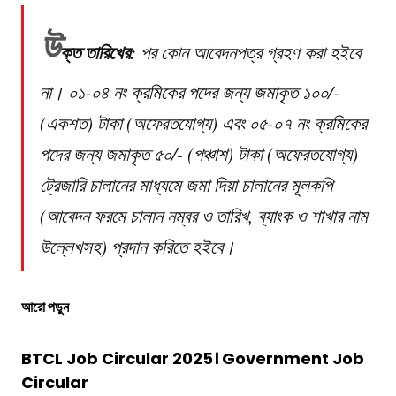
উ
ক্ত তারিখের:
পর কোন আবেদনপত্র গ্রহণ করা হইবে
না। ০১-০৪ নং ক্রমিকের পদের জন্য জমাকৃত ১০০/-
(একশত) টাকা (অফেরতযোগ্য) এবং ০৫-০৭ নং ক্রমিকের
পদের জন্য জমাকৃত ৫০/- (পঞ্চাশ) টাকা (অফেরতযোগ্য)
ট্রেজারি চালানের মাধ্যমে জমা দিয়া চালানের মূলকপি
(আবেদন ফরমে চালান নম্বর ও তারিখ, ব্যাংক ও শাখার নাম
উল্লেখসহ) প্রদান করিতে হইবে।
আরো পড়ুন
BTCL Job Circular 2025। Government Job
Circular