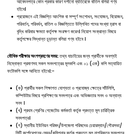
আবেদনপত্র কোন প্রকার কারণ দর্শানো ব্যতিরেকে বাতিল বলিয়া গণ্য
হইবে।
প্রয়োজনে এই বিজ্ঞপ্তি আংশিক বা সম্পূর্ণ সংশোধন, সংযোজন, বিয়োজন,
পরিবর্তন, পরিবর্ধন, বাতিল ও বিজ্ঞপ্তিতে উল্লিখিত পদের সংখ্যা হ্রাস বা
বৃদ্ধি করিবার ক্ষমতা কর্তৃপক্ষ সংরক্ষণ করেন। নিয়োগ সংক্রান্ত বিষয়ে
কর্তৃপক্ষের সিদ্ধান্ত চূড়ান্ত বলিয়া গণ্য হইবে ।
মৌখিক পরীক্ষায় অংশগ্রহণের সময়:
তথ্য যাচাইয়ের জন্য প্রার্থীকে অবশ্যই
নিম্নোক্ত প্রমাণসহ সকল সনদপত্রের মূলকপি এবং ০১ (এক) কপি সত্যায়িত
ফটোকপি সঙ্গে আনিতে হইবে।:-
(ক) প্রার্থীর সকল শিক্ষাগত যোগ্যতা ও প্রযোজ্য ক্ষেত্রে সাঁটলিপি,
কম্পিউটার বিষয়ে প্রশিক্ষণের সনদপত্র এবং অভিজ্ঞতার সনদ ও অন্যান্য
সনদ ।
(খ) প্রথম শ্রেণির গেজেটেড কর্মকর্তা কর্তৃক প্রদত্ত মূল চারিত্রিক
সনদপত্র।
(গ) স্থানীয় ইউনিয়ন পরিষদ/উপজেলা পরিষদের চেয়ারম্যান/পৌরসভা/
সিটি কর্পোরেশনের মেয়র/কমিশনার কর্তৃক প্রদত্ত মূল নাগরিকত্ব সনদপত্র